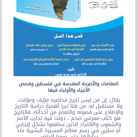
المقامات والأضرحة المقدسة في فلسطين وقصص
الأنبياء والأولياء فيها
يقال: إن من ليس تاريخ فحاضره مزيّف ومؤقت،
ولا مستقبل له. من هنا تبرز أهمية دراسة التاريخ
والإطلاع على فصوله والتعلم من أحداثه، فالتاريخ
هو كتاب معرفي ضخم ، دونت فيه تجارب الأمم
والشعوب واللأفراد الذين ساهموا بشكل إيجابي
او سلبي في رسم معالم المسيرة البشرية منذ
بداياتها حتى يومنا الحاضر.