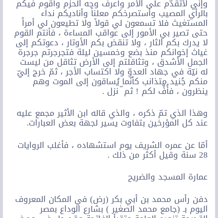
وإنّي لأتقدّم على الأمر وأعرف وجه الحزم وأقوم فيكم
بالرأي المصيب وأستصرخكم معلناً وأناديكم نداء
المستغيث فلا تسمعون لي قولاً ولا تطيعون لي أمراً
حتى تصير بي الأمور إلى عواقب المساءة ، فأنتم القوم
لا يدرك بكم الثار ، ولا تنقض بكم الأوتار ، دعوتكم إلى
غياث إخوانكم منذ بضع وخمسين ليلة فتجرجرتم جرجرة
الجمل الأشدق ، وتثاقلتم إلى الأرض تثاقل من ليست
له نيّة في جهاد العدوّ ولا اكتساب الأجر ، ثمّ خرج إليّ
منكم جُنيد متذانب كأنّما يُساقون إلى الموت وهم
ينظرون ، فأُفٍّ لكم ! ثم ّ نزل .
وهذا الذي تمّ ذكره ، والذي قاله ابن الأثير مجمع عليه
عند كل المؤرخين بتفاوت يسير لجهة بعض العبارات.
أمّا عن عمره الشريف يوم استشهاده ، فأغلب الروايات
28 سنة وقيل أكثر من ذلك .
عمارة المسجد والضريح
دفن رأس محمد بن أبي بكر (رض) في المكان المعروف
اليوم بـ (جامع محمد الصغير ) بشارع الوداع بمصر