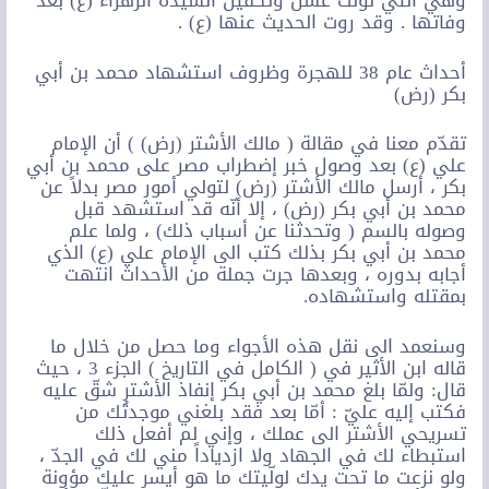
وهي التي تولّت غسل وتكفين السيدة الزهراء (ع) بعد
وفاتها . وقد روت الحديث عنها (ع) .
أحداث عام 38 للهجرة وظروف استشهاد محمد بن أبي
بكر (رض)
تقدّم معنا في مقالة ( مالك الأشتر (رض) ) أن الإمام
علي (ع) بعد وصول خبر إضطراب مصر على محمد بن أبي
بكر ، أرسل مالك الأشتر (رض) لتولي أمور مصر بدلاً عن
محمد بن أبي بكر (رض) ، إلا أنّه قد استشهد قبل
وصوله بالسم ( وتحدثنا عن أسباب ذلك) ، ولما علم
محمد بن أبي بكر بذلك كتب الى الإمام علي (ع) الذي
أجابه بدوره ، وبعدها جرت جملة من الأحداث انتهت
بمقتله واستشهاده.
وسنعمد الى نقل هذه الأجواء وما حصل من خلال ما
قاله ابن الأثير في ( الكامل في التاريخ ) الجزء 3 ، حيث
قال: ولمّا بلغ محمد بن أبي بكر إنفاذ الأشتر شقّ عليه
فكتب إليه عليّ : أمّا بعد فقد بلغني موجدتُك من
تسريحي الأشتر الى عملك ، وإني لم أفعل ذلك
استبطاء لك في الجهاد ولا ازدياداً مني لك في الجدّ ،
ولو نزعت ما تحت يدك لولّيتك ما هو أيسر عليك مؤونة