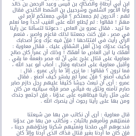
ابن أبي أرطاة والضحّاك بن قيس وعبد الرحمن بن خالد
وأبا الأعور السُّلميّ وشُرحبيل بن السِّمط الكندي فقال
لهم : أتدرون لِمَ جمعتكم ؟ فإنّي جمعتكم لأمر لي
مهمّ ! فقالوا : لم يُطلع الله على الغيب أحداً وما نعلم
ما تريد . فقال عمرو بن العاص : دعوتنا لتسألنا عن رأينا
في مصر ، فإن كنت جمعتنا لذلك فاعزم واصبر ، فنعم
الرأي رأيت في افتتاحها ! فإنّ فيه عزّك وعزّ أصحابك
وكبت عدوّك وذلّ أهل الشقاق عليك . فقال معاوية :
أهمّك يا ابن العاص ما أهمّكّ ! وذلك أن عمراً كان صالح
معاوية على قتال عليّ على أنّ له مصر طعمةً ما بقي .
وأقبل معاوية على أصحابه وقال : أصاب أبو عبد الله ،
فما ترون ؟ فقالوا : ما نرى إلاّ ما رأى عمرو . قال :
فكيف أصنع ؟ فإنّ عمراً لم يفسّر كيف أصنع . فقال
عمرو : أرى أن تبعث جيشاً كثيفاً عليهم رجل حازم صابر
صارم تأمنه وتثق به فيأتي مصر فإنّه سيأتيه من كان
على مثل رأينا فيظاهره على عدوّنا ، فإن اجتمع جندك
ومن بها على رأينا رجوت أن ينصرك الله .
قال معاوية : أرى أن نكاتب من بها من شيعتنا
فنمنيّهم ونأمرهم بالثبات ، ونكاتب من بها من عدوّنا
فندعوهم الى صلحنا ونمنّيهم شكرنا ونخوّفهم حربنا ،
فإن كان ما أردنا بغير قتال فذاك الذي أردنا وإلاّ كان