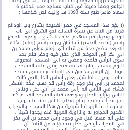
القديمة تزوره العامة وتقرأ الفاتحة وقد جاء في وصف
الجامع وصفاً دقيقاً في كتاب مساجد مصر للدكتورة
سعاد ماهر طبع سنة 1393 هـ وإليك نص كلامها :
(( يقع هذا المسجد في مصر القديمة بشارع باب الودائع
قريباً من الباب عن يسرة السالك نحو الشرق الى باب
الوداع وبجوار قبر منهدم يعرف بالكردي ، ويعرف الجامع
باسم (محمد الصغير) كما كان يعرف باسم (زمام) وذلك
أنه بعد مضيّ مدة من قتله أتى زمام مولى محمد بن
أبي بكر الى الموضع الذي دفن فيه وحفر فلم يجد
سوى الرأس فأخذه ومضى به الى المسجد المعروف
اليوم بمسجد زمام، فدفنه فيه وبنى عليه المسجد ،
ويقال إن الرأس مدفون في القبلة وبه سمي مسجد
زمام ، وقيل : لما شق بعض أساس الدار التي كانت
لمحمد بن أبي بكر وجد رمّة رأس قد ذهب فكه الأسفل
فشاع في الناس أنه رأس محمد بن أبي بكر ، وتنادر
الناس ونزلوا الجدار وموضعه قبلة المسجد القديم كما
حفر محراب مسجد زمام وطلب الرأس منه فلم يوجد
وحفرت أيضاً الزاوية الشرقية من هذا المسجد والمحراب
القديم المجاور له والزاوية الغربية فلم يجدوا شيئاً ،
على أنه مهما قيل في وجود رأس محمد بن أبي بكر
في المحراب أو في جدار بيته فإنه من الثابت أن
مشهده موجود في مكان المسجد المعروف باسمه