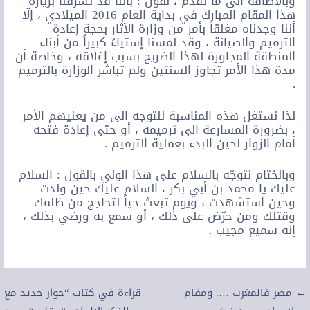
وبالإضافة الى ما تقدم ، نقول : بأننا قد تشرفنا بزيارة
هذا المقام المبارك في بداية العام 2016 الميلادي ، إلّا
أننا وجدناه مغلقاً بأمر من وزارة الآثار بحجة إعادة
الترميم والصيانة ، وقد لمسنا إستياءً كبيراً من أبناء
المنطقة المجاورة لهذا الضريح بسبب إغلاقه ، وخاصة أن
مدة هذا الأمر تجاوز السنتين ولم تباشر الوزارة بالترميم
.
لذا نستغل هذه المناسبة للتوجه الى من يعنيهم الأمر
، بضرورة المسارعة الى ترميمه ، أو حتى إعادة فتحه
أمام الزوار لحين البدء بعملية الترميم .
وبالختام نتوجّه بالسلام على هذا الولي بالقول : السلام
عليك يا محمد بن أبي بكر ، السلام عليك حين ولدت
وحين استشهدت ، ويوم تبعث حياً لتحاجج من ظلمك
وقتلك ومن حرّض على ذلك ، أو سمع به ورضي بذلك ،
إنه سميع مجيب .
تصفّح
← مصر فالمغرب …. ومقام
قراءة في كتاب “حوار جديد مع
المقالات