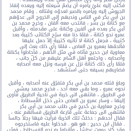
فكتب إليه عليّ يأمره أن يضمّ شيعته إليه ويعده إنفاذ
الجيوش إليه ويأمره بالصبر لعدوّه وقتاله . وقام محمد
بن أبي بكر في الناس وندبهم إلى الخروج الى عدوّهم
مع كنانة بن بشر ، فانتدب معه ألفان ، وخرج محمد بن
أبي بكر بعده في ألفين وكنانة على مقدمته ، وأقبل
عمرو نحو كنانة ، فلمّا دنا منه سرّح الكتائب كتيبة بعد
كتيبة ، فجعل كنانة لا تأتيه كتيبة إلاّ حمل عليها
فألحقها بعمرو بن العاص ، فلمّا رأى ذلك بعث إلى
معاوية ابن حديج فأتاه في مثل الدُّهم ، فأحاطوا بكنانة
وأصحابه ، واجتمع أهل الشام عليهم من كلّ جانب ،
فلمّا رأى ذلك كنانة نزل عن فرسه ونزل معه أصحابه
فضاربهم بسيفه حتى استشهد .
وبلغ قتله محمد بن أبي بكر فتفرّق عنه أصحابه ، وأقبل
نحوه عمرو ، وما بقي معه أحد ، فخرج محمد يمشي
في الطريق ، فانتهى الى خربة في ناحية الطريق فأوى
إليها ، وسار عمرو بن العاص حتى دخل الفُسطاط ،
وخرج معاوية بن حُديج في طلب محمد بن أبي بكر
فانتهى الى جماعة على قارعة الطريق فسألهم عنه ،
فقال أحدهم : دخلتُ تلك الخربة فرأيت فيها رجلاً جالساً
. فقال ابن حديج : هو هو . فدخلوا عليه فاستخرجوه
وقد كاد يموت عطشاً ، وأقبلوا به نحو الفسطاط ، فوثب