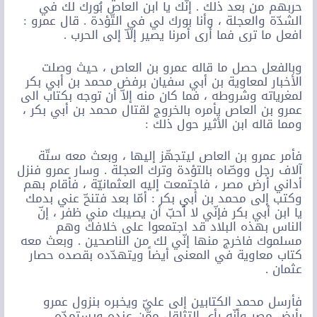
حربهم من بعد ذلك . إنّك يا ابن العاص بُورك لك في
الشدّة والعجلة ، وأنا بورك لي في التّؤدة . قال عمرو :
افعل ما ترى فما أرى أمرنا يصير إلاّ إلى الحرب .
وبالفعل حصل ما قاله عمرو بن العاص ، حيث وصلت
الأخبار لمعاوية بن أبي سفيان برفض محمد بن أبي بكر
لمغرياته وشروطه ، فما كان منه إلاّ أن توجه بكتاب الى
عمرو بن العاص يأمره بالخروج لقتال محمد بن أبي بكر ،
ومما قاله ابن الأثير حول ذلك :
فأمر عمرو بن العاص ليتجهّز إليها ، وبعث معه ستّة
آلاف رجل ووصّاه بالتؤدة وترك العجلة . وسار عمرو فنزل
أداني أرض مصر ، فاجتمعت إليه العثمانيّة ، فأقام بهم
وكتب إلى محمد بن أبي بكر : أمّا بعد فتنحّ عني بدمك
يا ابن أبي بكر فإنّي لا أحبّ أن يصيبك مني ظفر ، إنّ
الناس بهذه البلاد قد اجتمعوا على خلافك وهم
مسلموك فاخرج منها إنّي لك من الناصحين . وبعث معه
كتاب معاوية في المعنى أيضاً ويتهدّده بقصده حصار
عثمان .
فأرسل محمد الكتابين إلى عليّ ويخبره بنزول عمرو
بأرض مصر وأنّه رأى التثاقل ممّن عنده ويستمدّه .