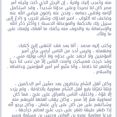
منه وأعجب إليك ولاية ، إن الرجل الذي كنت ولّيته أمر
مصر كان لنا نصيحاً وعلى عدوّنا شديداً ، وقد استكمل
أيّامه ولاقى حمامه ، ونحن عنه راضون فرضي الله عنه
وضاعف له الثواب ، اصبر لعدوّك وشمّر للحرب و (ادعُ إلى
سبيل ربّك بالحكمة والموعظة الحسنة ) وأكثر ذكر الله
والإستعانة به والخوف منه يكفك ما أهمّك ويُعنك على
ما ولاّك.
وكتب إليه محمد : أمّا بعد فقد انتهى إليّ كتابك
وفهمته ، وليس أحد من الناس أرضى برأي أمير
المؤمنين ولا أجهد على عدوّه ولا أرأف بوليّه مني ،
وقد خرجت فعسكرت وآمنت الناس إلاّ من نصب لنا حرباً
وأظهر لنا خلافاً ، وأنا متّبع أمر أمير المؤمنين وحافظه .
والسلام .
وكان أهل الشام ينتظرون بعد صفّين أمر الحكمين ،
فلمّا تفرّقا بايع أهل الشام معاوية بالخلافة ، ولم يزدد
إلّا قوّة ، واختلف الناس بالعراق على عليّ ، فما كان
لمعاوية همّ إلاً مصر ، وكان يهاب أهلها لقربهم منه
وشدّتهم على من كان على رأي عثمان ، وكان يرجو أنّه
إذا ظهر عليها ظهر على حرب عليّ لعظم خراجها ،
فدعا معاوية عمرو بن العاص وحبيب بن مسلمة وبسر