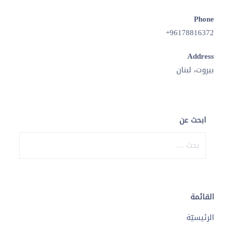
Phone
96178816372+
Address
بيروت، لبنان
ابحث عن
البحث
عن:
القائمة
الرئيسيّة