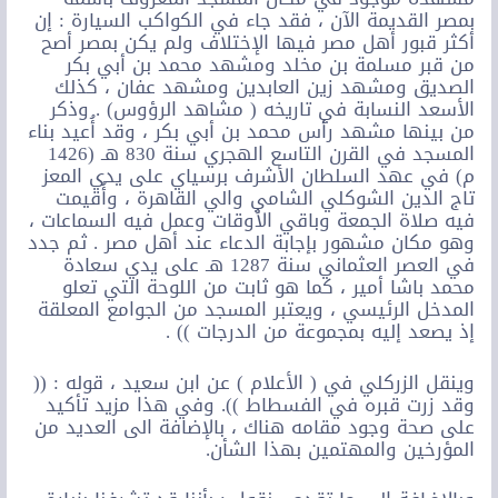
بمصر القديمة الآن ، فقد جاء في الكواكب السيارة : إن
أكثر قبور أهل مصر فيها الإختلاف ولم يكن بمصر أصح
من قبر مسلمة بن مخلد ومشهد محمد بن أبي بكر
الصديق ومشهد زين العابدين ومشهد عفان ، كذلك
الأسعد النسابة في تاريخه ( مشاهد الرؤوس) . وذكر
من بينها مشهد رأس محمد بن أبي بكر ، وقد أُعيد بناء
المسجد في القرن التاسع الهجري سنة 830 هـ (1426
م) في عهد السلطان الأشرف برسياي على يدي المعز
تاج الدين الشوكلي الشامي والي القاهرة ، وأُقيمت
فيه صلاة الجمعة وباقي الأوقات وعمل فيه السماعات ،
وهو مكان مشهور بإجابة الدعاء عند أهل مصر . ثم جدد
في العصر العثماني سنة 1287 هـ على يدي سعادة
محمد باشا أمير ، كما هو ثابت من اللوحة التي تعلو
المدخل الرئيسي ، ويعتبر المسجد من الجوامع المعلقة
إذ يصعد إليه بمجموعة من الدرجات )) .
وينقل الزركلي في ( الأعلام ) عن ابن سعيد ، قوله : ((
وقد زرت قبره في الفسطاط )). وفي هذا مزيد تأكيد
على صحة وجود مقامه هناك ، بالإضافة الى العديد من
المؤرخين والمهتمين بهذا الشأن.