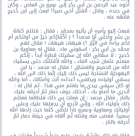
أخوه عبد الرحمن بن أبي بكر إلى عمرو بن العاص ، وكان
في جنده ، وقال : أتقتل أخي صبراً؟ ابعث إلى ابن حُديج
فانهَه عنه .
فبعث إليه يأمره أن يأتيه بمحمّد ، فقال : قتلتم كنانة
بن بشر وأُخلّي أنا محمداً ؟ ( أكُفّارُكم خيرٌ من أولئكم أم
لكم براءةٌ في الزُّبُر ؟) هيهات هيهات ! فقال لهم
محمّد بن أبي بكر : اسقوني ماء . فقال له معاوية بن
حُديج : لا سقاني الله إن سقيتك قطرةً أبداً ، إنّكم
منعتم عثمان شرب الماء ، والله لأقتلنّك حتى يسقيك
الله من الحميم والغسّاق ! فقال له محمد : يا ابن
اليهوديّة النسّاجة ليس ذلك إليك إنّما ذلك الى الله ،
يسقي أولياءه ويظمىء أعداءه أنت وأمثالك ، أما والله
لو كان سيفي بيدي ما بلغتم مني هذا . ثم قال له :
أتدري ما أصنع بك ، أُدخلك جوف حمار ثمّ أحرقه عليك
بالنار . فقال محمد : إن فعلت بي ذلك فلطالما فعلتم
ذلك بأولياء الله ، وإنّي لأرجو أن يجعلها عليك وعلى
أوليائك ومعاوية وعمرو ناراً تلظّى كلّما خبت زادها الله
سعيراً. فغضب منه وقتله ثم ألقاه في جيفة حمار ثمّ
أحرقه بالنار .
فلمّا بلغ ذلك عائشة جزعت عليه جزعاً شديداً وقنتت في