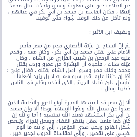
دبر الصلاة تدعو على معاوية وعمرو وأخذت عيال محمد
إليها ، فكان القاسم بن محمد بن أبي بكر في عيالهم ،
ولم تأكل من ذلك الوقت شِواء حتّى تُوفيت .
ويضيف ابن الأثير :
ثمّ إنّ الحجّاج بن غزّيّة الأنصاري قدم من مصر فأخبر
الإمام علي بقتل محمد بن أبي بكر ، وكان معه ، وقدم
عليه عبد الرحمن بن شبيب الفزاري من الشام ، وكان
عيّنه هناك ، فأخبره أن البشارة من عمرو وردت بقتل
محمد ومُلك مصر وسرور أهل الشام بقتله . فقال عليّ :
أمّا إن حزننا عليه بقدر سرورهم به لا بل يزيد أضعافاً !
فأرسل عليّ فأعاد الجيش الذي أنفذه وقام في الناس
خطيباً وقال :
ألا إنّ مصر قد افتتحها الفجرة أولو الجور والظَّلمة الذين
صدوا عن سبيل الله وبغوا الإسلام عِوجاً! ألا وإن محمد
بن أبي بكر استشهد فعند الله نحتسبه ! أما والله إن
كان كما علمت لممّن ينتظر القضاء ويعمل للجزاء ويُبغض
شكل الفاجر ويحب هدى المؤمن ، إنّي والله ما ألوم
نفسي على تقصير ، وإنّي لمقاساة الحروب لجدير خبير ،