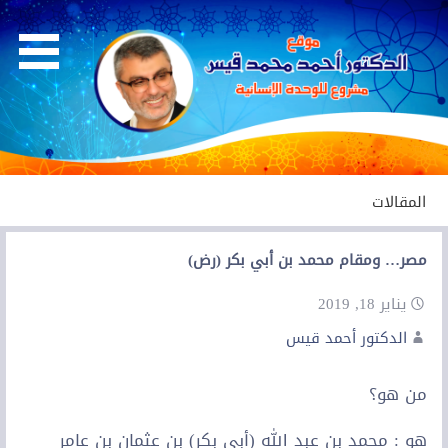
Ski
t
conten
الموقع الرسمي
الدكتور احمد قيس
المقالات
مصر… ومقام محمد بن أبي بكر (رض)
يناير 18, 2019
الدكتور أحمد قيس
من هو؟
هو : محمد بن عبد الله (أبي بكر) بن عثمان بن عامر