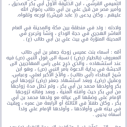
التميمي القرشي ، ابن الخليفة الأول أبي بكر الصديق ،
وأمير مصر من قبل علي بن أبي طالب رضوان الله
عليهم . وكان يدعى (( عابد قريش)) لورعه وتقواه.
ولادته : ولد في منطقة بين مكة والمدينة في العام
العاشر الهجري في حجة الوداع ، ونشأ وترعرع في
المدينة المنوّرة في بيت علي بن أبي طالب (ع) .
أمّه : أسماء بنت عميس زوجة جعفر بن أبي طالب
المعروف (بالطيار (رض) ) نسبة الى قول النبي (ص) فيه
عند استشهاده ، والذي خرج على رأس المهاجرين الى
الحبشة في بداية الدعوة بأمر النبي (ص) ، وهو ابن
شيخ البطحاء (أبي طالب) ، والأخ الأكبر لعلي، وعباس،
وعقيل (رض). وبعد استشهاد جعفر (رض) تزوجها أبي
بكر وأولدها محمد بن أبي بكر ، ولم تطل مدة زواجها
من أبي بكر حيث وافته المنية ، وبعد وفاته تزوجها
الإمام علي وضمّها الى عياله مع ولدها محمد بن أبي
بكر ، وكان طفلاً في الثالثة أو الرابعة من عمره ، وبقيت
في بيته هي وأولادها ، وأولدها الإمام علي ولداً
أسماه يحيى .